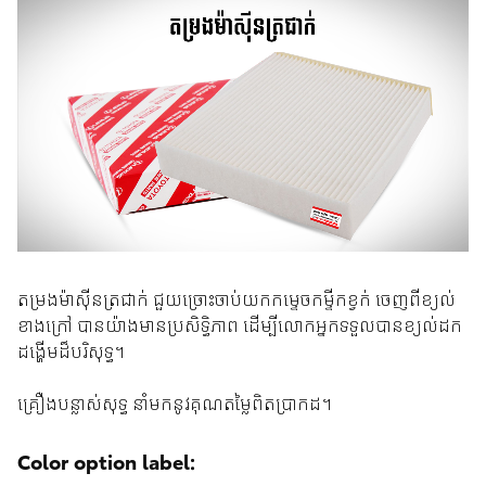
តម្រងម៉ាស៊ីនត្រជាក់ ជួយច្រោះចាប់យកកម្ទេចកម្ទីកខ្វក់ ចេញពីខ្យល់
ខាងក្រៅ បានយ៉ាងមានប្រសិទ្ធិភាព ដើម្បីលោកអ្នកទទួលបានខ្យល់ដក
ដង្ហើមដ៏បរិសុទ្ធ។
គ្រឿងបន្លាស់សុទ្ធ នាំមកនូវគុណតម្លៃពិតប្រាកដ។
Color option label: