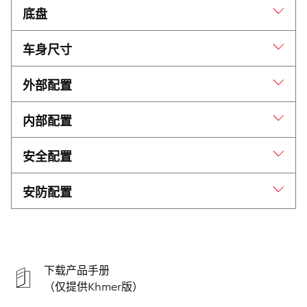
发动机类型
1GD-FTV型 (2.8L 柴油发动机)，直
底盘
列四缸，16气门，双顶置凸轮轴
制动系统
车身尺寸
变速箱类型
6速自动变速箱
前轮
盘式制动器
整车尺寸
外部配置
排量
2,755 cc
后轮
盘式制动器
长 / 宽 / 高
5,320 / 1,855 / 1,815 mm
外后视镜
电动自动折叠（带侧转向
内部配置
最大功率
150kw(201hp)/3400rpm
灯）
悬挂系统
轴距
3,085 mm
最大扭矩
500Nm/1600rpm-2800rpm
智能进入
标配
安全配置
前大灯
前悬挂
双叉臂式独立悬架
轮距
点火方式
一键启动
丰田智行安全系统
预碰撞安全系统, 动态雷达巡航控制
安防配置
类型
高级LED前大灯 + 迎宾灯
(TSS 3.0)
系统, 车道偏离警示/辅助系统
后悬挂
钢板弹簧整体桥式非独立悬
前轮
1,540 mm
多功能信息显示屏
12.3 英寸
架
防盗系统
防盗报警器 + 发动机电子防盗锁止
大灯高度调节
自动水平调节
（MID）
Cruise control
全速域自适应巡航系统
系统
后轮
1,555 mm
驱动方式
四轮驱动（4WD）
日间行车灯
LED
音响系统
12.3 英寸
车辆稳定控制系统
标配
下载产品手册
最小转弯半径（轮
6.3/6.76 m
（VSC）
转向系统
电动助力转向系统 (EPS)
胎）
（仅提供Khmer版）
雾灯
标配LED
Apple CarPlay® or
无线连接