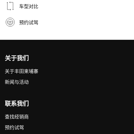
Android Auto™
防抱死制动系统
标配
轮胎及轮圈
265/60 R18 铝合金轮毂
重量
车型对比
中控门锁
标配
（ABS）
充电与电源接口
USB接口 (前排：1个，后排：2个),
备胎及轮圈
全尺寸铝合金备胎
整备质量
2,100 kg
后排交流电源插座 (1个), 12V 附件电
预约试驾
坡道起步辅助
标配
源插座 / 车载12V电源
油箱容量
80 L
紧急制动警示功能
标配
手机无线充电
标配 (15瓦功率)
最小离地间隙
312 mm
全景监控影像
标配
方向盘调节
方向盘四向手动调节（带机械锁
（PVM）
关于我们
座椅数
5座
止）
盲点监测系统
标配
关于丰田柬埔寨
方向盘快捷键
音频 + 电话 + 语音识别控制
（BSM）
新闻与活动
车载冷暖箱 / 扶手
标配
泊车雷达
驻车雷达 (前2后4) + 倒车侧后方盲
箱冷暖功能
点警示系统
联系我们
座椅系统
胎压监测系统
标配
查找经销商
（TPWS）
前排主驾驶座椅
8向电动调节
预约试驾
SRS安全气囊
前排气囊3个：主驾 (含1个膝部气